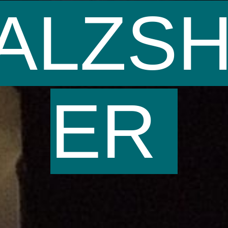
ALZS
ER